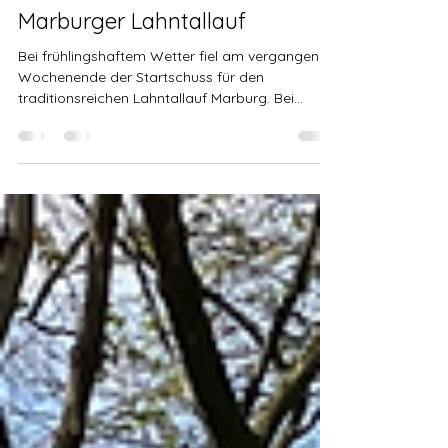
Jürgen Müller
4. März
1 Min. Lesezeit
Premiere und Bestzeit beim 32.
Marburger Lahntallauf
Bei frühlingshaftem Wetter fiel am vergangenen
Wochenende der Startschuss für den
traditionsreichen Lahntallauf Marburg. Bei
angenehmen 11 Grad und etwas Sonne
herrschten top Bedingungen für einen
gelungenen Lauftag. Mit dem Panorama des
Marburger Schloss im Rücken und der Lahn an
der Seite ging es auch für die Läuferinnen und
Läufer des Laufteam Kassel auf die Strecke.
Cora Watson ging über die
Halbmarathondistanz an den Start. Von Beginn
an lief sie ein konstantes Tempo.