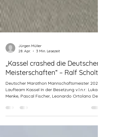
Jürgen Müller
28. Apr.
3 Min. Lesezeit
„Kassel crashed die Deutschen
Meisterschaften“ – Ralf Scholt
Deutscher Marathon Mannschaftsmeister 2026 -
Laufteam Kassel In der Besetzung v.l.n.r.: Lukas
Menke, Pascal Fischer, Leonardo Ortolano Der
Hannover Marathon 2026 war für das Laufteam
Kassel ein rundum gelungenes Wochenende –
sportlich wie menschlich. Die traditionsreiche
Veranstaltung, eine der größten