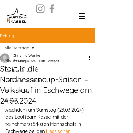
Beitrag
Alle Beiträge
Christina Wanke
Alle Beiträge
27. März 2024
2 Min. Lesezeit
Start in die
Laufberichte
Nordhessencup-Saison –
Laufteam inAktion
Volkslauf in Eschwege am
Vereinsnews
24.03.2024
Presse
Nachdem am Samstag (23.03.2024) 
Verein
das Laufteam Kassel mit der 
teilnehmerstärksten Mannschaft in 
Eschwege bei den 
Hessischen 