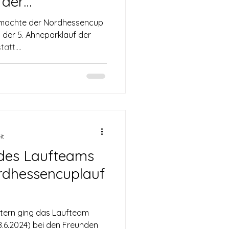
 der
t Vellmar - 11
 machte der Nordhessencup
ege
d der 5. Ahneparklauf der
tt....
it
t des Laufteams
rdhessencuplauf
rtern ging das Laufteam
.6.2024) bei den Freunden