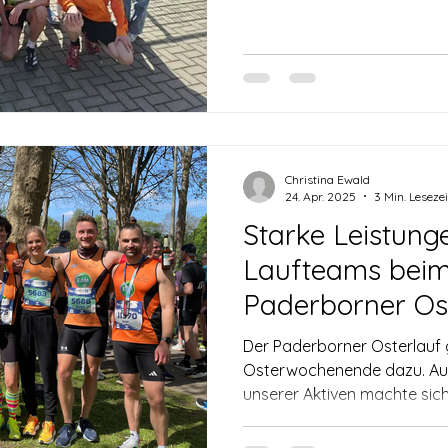
Marathon Meisterschaft in H
Von den 6 Gesamtsiegen gi
Kassel. Auf der Strecke üb
Nitschke mit einer Zeit von 
gleichzeitig auch die Alters
Männern konnte sich Tom Rin
gewann auch die
Christina Ewald
24. Apr. 2025
3 Min. Lesezei
Starke Leistung
Laufteams beim
Paderborner Os
Der Paderborner Osterlauf g
Osterwochenende dazu. Auc
unserer Aktiven machte sich