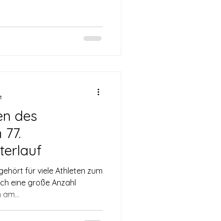
annover zahlreich vertreten.
ngen 4 an das Laufteam
er 5 km gewann Luisa
20:47 Min. bei den Frauen und
klassen W30. Bei den
g den 1. Platz erlaufen und
t
en des
 77.
terlauf
ehört für viele Athleten zum
h eine große Anzahl
 am...