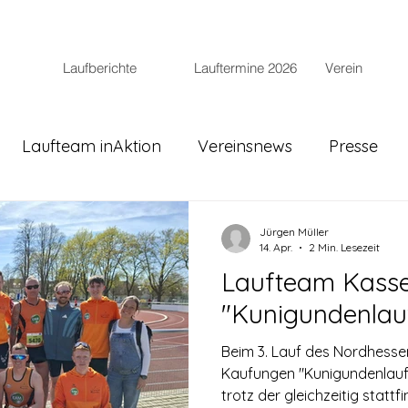
Laufberichte
Lauftermine 2026
Verein
Laufteam inAktion
Vereinsnews
Presse
Jürgen Müller
14. Apr.
2 Min. Lesezeit
Laufteam Kasse
"Kunigundenlau
Beim 3. Lauf des Nordhesse
Kaufungen "Kunigundenlauf" war das Laufteam Kass
trotz der gleichzeitig stat