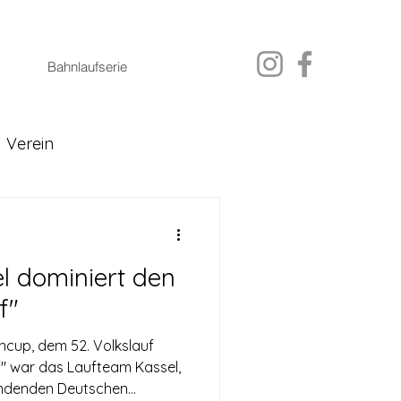
Bahnlaufserie
Verein
l dominiert den
f"
ncup, dem 52. Volkslauf
el,
tfindenden Deutschen