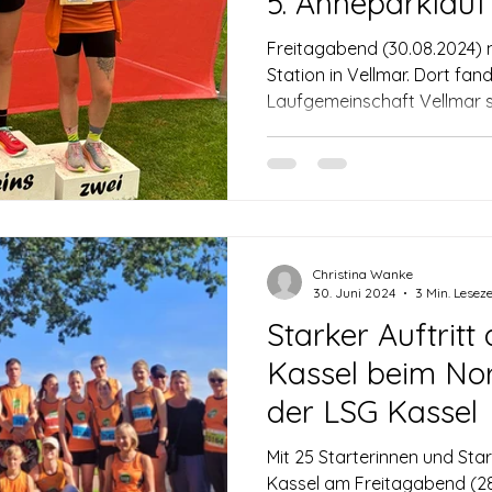
5. Ahneparklauf
Laufgemeinschaf
Freitagabend (30.08.2024)
Altersklassensi
Station in Vellmar. Dort fan
Laufgemeinschaft Vellmar sta
Christina Wanke
30. Juni 2024
3 Min. Leseze
Starker Auftrit
Kassel beim No
der LSG Kassel
Mit 25 Starterinnen und Sta
Kassel am Freitagabend (28