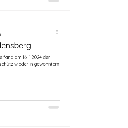
t
densberg
e fand am 16.11.2024 der
schütz wieder in gewohntem
.