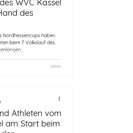
f des WVC Kassel
 Hand des
s Nordhessencups haben
eten beim 7. Volkslauf des
enlängen...
t
und Athleten vom
l am Start beim