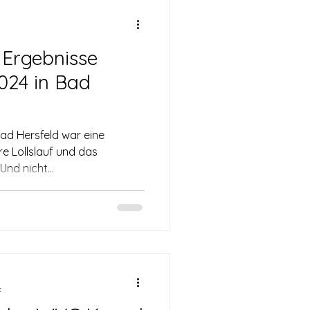
Ergebnisse
2024 in Bad
 Bad Hersfeld war eine
e Lollslauf und das
Laufteam wollte dabei sein. Und nicht...
t