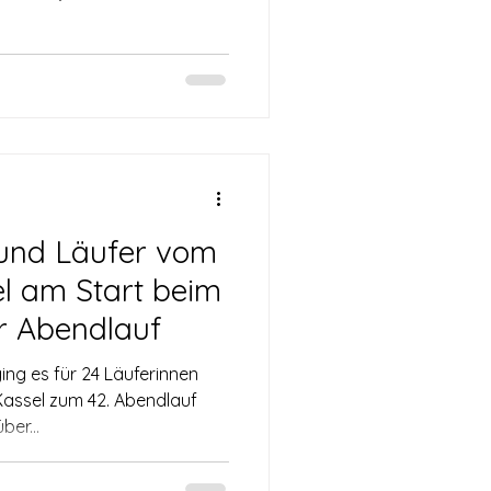
 und Läufer vom
l am Start beim
er Abendlauf
ing es für 24 Läuferinnen
assel zum 42. Abendlauf
de. Weit über...