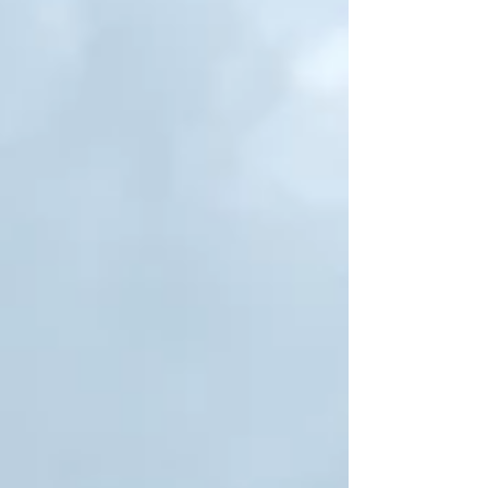
Start um 11:30 Uhr bei Sonne. Direkt der erste
kleine Trail bergab — zu viele Läufer, also
erstmal nur gehen. Danach durch den Ort und
übers Feld (Sonne!) bis in den Wald. Die ersten 5
km gemütlic