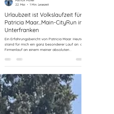
Patrick Müller
22. Mai
1 Min. Lesezeit
Urlaubzeit ist Volkslaufzeit für
Patricia Maar....Main-CityRun in
Unterfranken
Ein Erfahrungsbericht von Patricia Maar. Heute
stand für mich ein ganz besonderer Lauf an: der
Firmenlauf an einem meiner absoluten
Lieblingsorte in Unterfranken. Umso besser hat
es gepasst, dass ich trotz Dienstwochenende
frei hatte und den Tag komplett genießen
konnte. An den Start ging ich über meinen
Verein – was zum Glück problemlos möglich war
– und absolvierte die 5,3 km lange Strecke. Die
Runde selbst war wirklich wunderschön und hat
richtig Spaß gemacht. Dazu kam ein