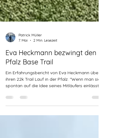
Patrick Müller
7. Mai
2 Min. Lesezeit
Eva Heckmann bezwingt den
Pfalz Base Trail
Ein Erfahrungsbericht von Eva Heckmann über
ihren 22k Trail Lauf in der Pfalz. "Wenn man sich
spontan auf die Idee seines Mitläufers einlässt,
landet man plötzlich beim Pfalz Base Trail: 22,2
km und 450 HM. „Wird nicht so schlimm, ist wie
durch den Habichtswald laufen“, dachten wir.