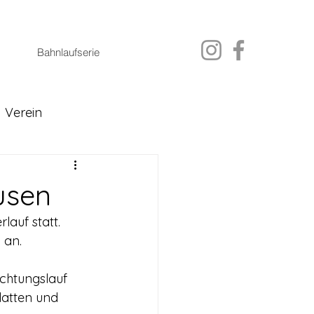
Bahnlaufserie
Verein
usen
auf statt. 
 an.
chtungslauf 
latten und 