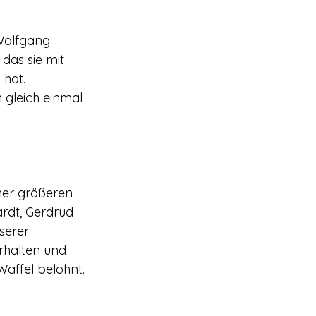
Wolfgang 
as sie mit 
 hat. 
 gleich einmal 
ner größeren 
rdt, Gerdrud 
serer 
rhalten und 
affel belohnt.