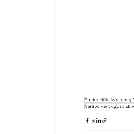
Patrick Müller
Wolfgang B
Gertrud Renckly
Lisa Ebh