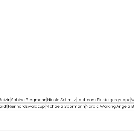
etzin
Sabine Bergmann
Nicole Schmitz
Laufteam Einsteigergruppe
W
ardt
Reinhardswaldcup
Michaela Spormann
Nordic Walking
Angela 