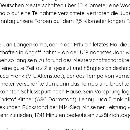
eutschen Meisterschaften über 10 Kilometer eine Woc
halb auf eine Teilnahme verzichtete, vertraten die Jug
onntag unsere Farben auf dem 2,5 Kilometer langen R
an Langenkamp, der in der M15 ein letztes Mal die 5
chaften in Angriff nahm – ab der U18 nächstes Jahr wi
elt so lang sein. Aufgrund des Meisterschaftscharakter
eine gute Zeit als Ziel gesetzt und hängte sich deshal
uca Frank (VfL Altenstadt), der das Tempo von vorne
lometer verschärfte Jan dann das Tempo und brachte 
ekannten Schlussspurt nach Hause. Sein Vorsprung lag
hristof Kittner (ASC Darmstadt), Lenny Luca Frank b
ekunden Rückstand der M14-Sieg. Mit seiner Leistung 
r zufrieden, 17:41 Minuten bedeuteten zusätzlich soga