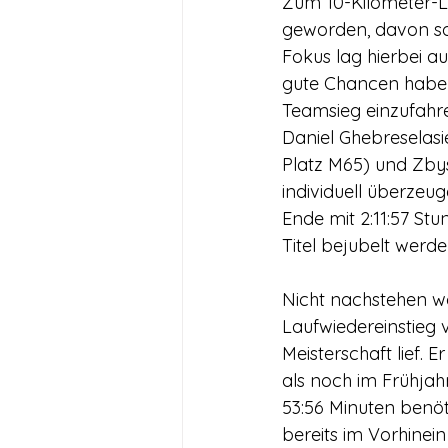
Zum 10-Kilometer-L
geworden, davon sol
Fokus lag hierbei a
gute Chancen haben
Teamsieg einzufahre
Daniel Ghebreselasie
Platz M65) und Zbys
individuell überzeu
Ende mit 2:11:57 S
Titel bejubelt werd
Nicht nachstehen wo
Laufwiedereinstieg 
Meisterschaft lief. 
als noch im Frühjah
53:56 Minuten benöti
bereits im Vorhinei