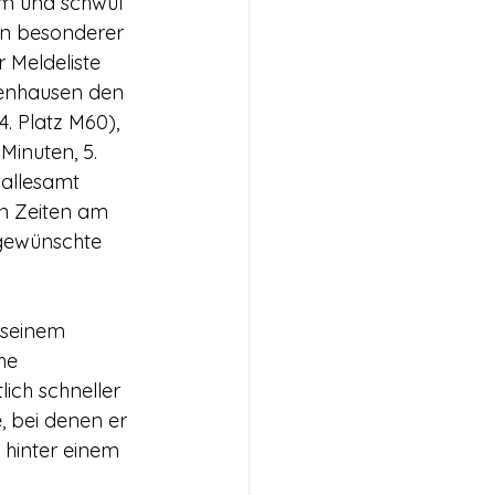
rm und schwül 
in besonderer 
 Meldeliste 
enhausen den 
. Platz M60), 
Minuten, 5. 
allesamt 
en Zeiten am 
 gewünschte 
 seinem 
he 
lich schneller 
, bei denen er 
 hinter einem 