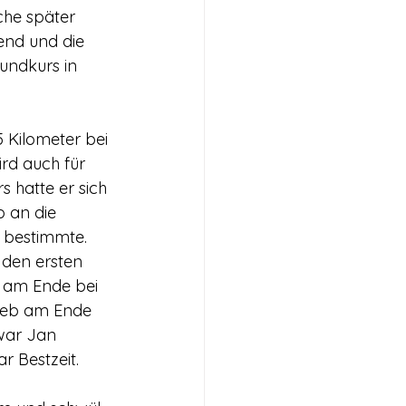
he später 
end und die 
undkurs in 
 Kilometer bei 
rd auch für 
s hatte er sich 
b an die 
 bestimmte. 
den ersten 
 am Ende bei 
lieb am Ende 
war Jan 
r Bestzeit.