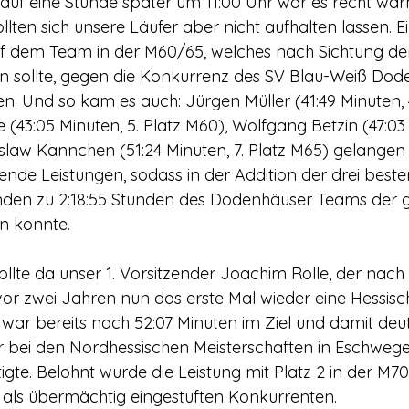
auf eine Stunde später um 11:00 Uhr war es recht wa
lten sich unsere Läufer aber nicht aufhalten lassen. E
uf dem Team in der M60/65, welches nach Sichtung der
 sollte, gegen die Konkurrenz des SV Blau-Weiß Dod
n. Und so kam es auch: Jürgen Müller (41:49 Minuten, 4
 (43:05 Minuten, 5. Platz M60), Wolfgang Betzin (47:03 
law Kannchen (51:24 Minuten, 7. Platz M65) gelangen 
gende Leistungen, sodass in der Addition der drei best
tunden zu 2:18:55 Stunden des Dodenhäuser Teams der
en konnte.
llte da unser 1. Vorsitzender Joachim Rolle, der nach
vor zwei Jahren nun das erste Mal wieder eine Hessisc
Er war bereits nach 52:07 Minuten im Ziel und damit deut
r bei den Nordhessischen Meisterschaften in Eschwege
gte. Belohnt wurde die Leistung mit Platz 2 in der M70
n als übermächtig eingestuften Konkurrenten.