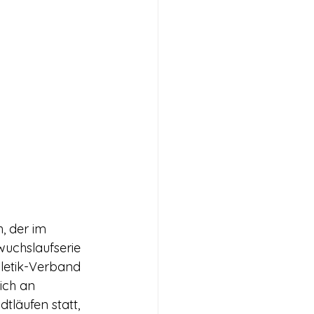
 der im 
uchslaufserie 
letik-Verband 
ich an 
läufen statt, 