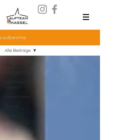
Laufberichte
Alle Beiträge
Alle Beiträge
Laufberichte
Laufteam
inAktion
Vereinsnews
Presse
Verein