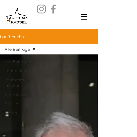
Laufberichte
Alle Beiträge
Alle Beiträge
Laufberichte
Laufteam
inAktion
Vereinsnews
Presse
Verein