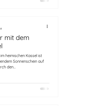
it
er mit dem
l
 im heimischen Kassel ist
hlendem Sonnenschein auf
ch den...