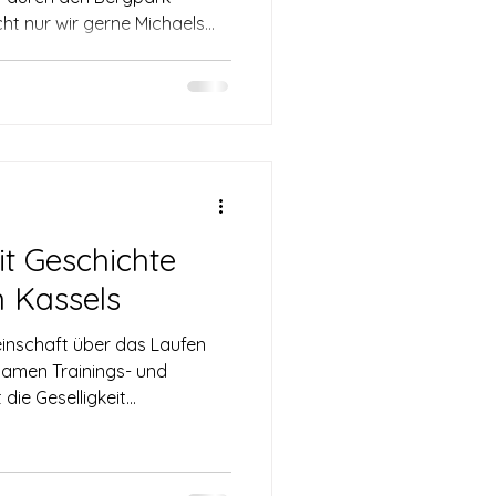
 Vereinsgrenzen hinaus war
nsam mit unseren Freunden
 TG Wehlheiden machten wir
nteressanten und
ergpark. Bei bestem
n konnten wir viel Altes und
t Geschichte
 Kassels
inschaft über das Laufen
amen Trainings- und
e Geselligkeit...