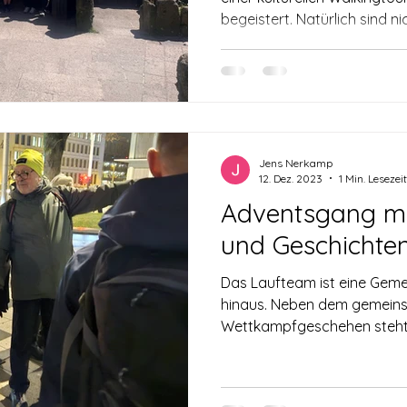
begeistert. Natürlich sind nicht nur wir gerne Michaels
Ruf gefolgt – auch über die
das Interesse groß. Gemei
von der LSG Kassel und der
uns auf den Weg zu einer i
unterhaltsamen Reise durch den B
Wetter und viel Sonnenschei
Jens Nerkamp
Neues un
12. Dez. 2023
1 Min. Lesezeit
Adventsgang mi
und Geschichten
Das Laufteam ist eine Geme
hinaus. Neben dem gemeins
Wettkampfgeschehen steht di