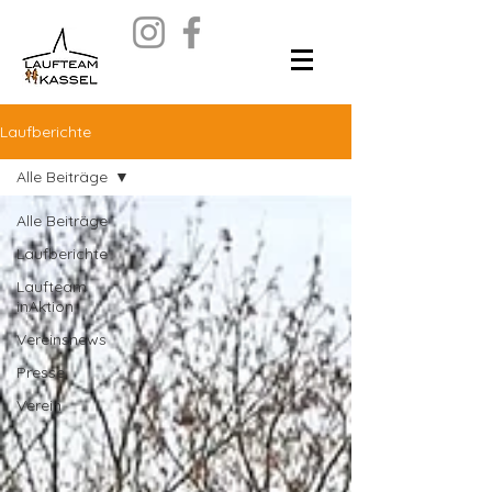
Laufberichte
Alle Beiträge
Alle Beiträge
Laufberichte
Laufteam
inAktion
Vereinsnews
Presse
Verein