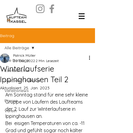
Beitrag
Alle Beiträge
Patrick Müller
Alle Beiträge
20. Dez. 2022
2 Min. Lesezeit
Winterlaufserie
Laufberichte
Ippinghausen Teil 2
Laufteam inAktion
Aktualisiert:
25. Jan. 2023
Vereinsnews
Am Sonntag stand für eine sehr kleine 
Presse
Gruppe von Läufern des Laufteams 
der 2. Lauf zur Winterlaufserie in 
Verein
Ippinghausen an.
Bei  eisigen Temperaturen von ca. -11 
Grad und gefühlt sogar noch kälter  