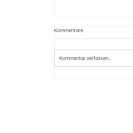
Kommentare
Kommentar verfassen...
Sport- und Kulturevent mit
Michael Reuter im Bergpark
Kassel