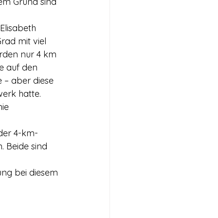
em Grund sind 
Elisabeth 
ad mit viel 
urden nur 4 km 
e auf den 
 – aber diese 
erk hatte. 
ie 
der 4-km-
 Beide sind 
ung bei diesem 