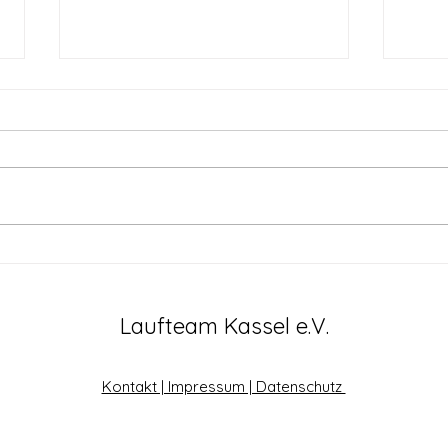
Urlaubzeit ist Volkslaufzeit
Erst
für Patricia Maar....Main-
Bahn
CityRun in Unterfranken
Laufteam Kassel e.V.
Kontakt | Impressum | Datenschutz