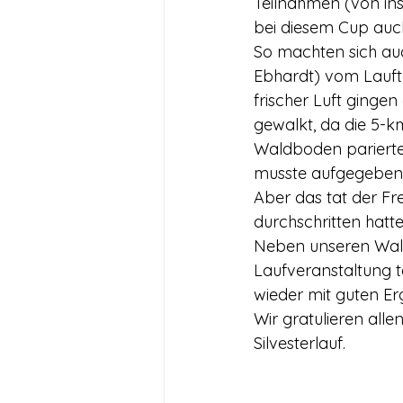
Teilnahmen (von ins
bei diesem Cup auc
So machten sich au
Ebhardt) vom Laufte
frischer Luft ginge
gewalkt, da die 5-k
Waldboden parierten
musste aufgegeben 
Aber das tat der Fre
durchschritten hatte
Neben unseren Walk
Laufveranstaltung 
wieder mit guten E
Wir gratulieren alle
Silvesterlauf.