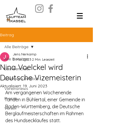
Beitrag
Alle Beiträge
Jens Nerkamp
Alle Beiträge
3. Mai 2023
2 Min. Lesezeit
Nina Voelckel wird
Laufberichte
Deutsche Vizemeisterin
Laufteam inAktion
Aktualisiert:
19. Juni 2023
Vereinsnews
Am vergangenen Wochenende 
Presse
fanden in Bühlertal, einer Gemeinde in 
Baden-Württemberg, die Deutsche 
Verein
Berglaufmeisterschaften im Rahmen 
des Hundsecklaufes statt. 