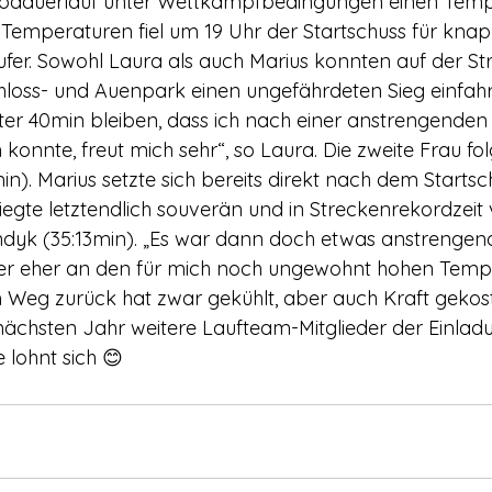
podauerlauf unter Wettkampfbedingungen einen Temp
Temperaturen fiel um 19 Uhr der Startschuss für kna
fer. Sowohl Laura als auch Marius konnten auf der S
loss- und Auenpark einen ungefährdeten Sieg einfahre
nter 40min bleiben, dass ich nach einer anstrengende
 konnte, freut mich sehr“, so Laura. Die zweite Frau fo
in). Marius setzte sich bereits direkt nach dem Starts
iegte letztendlich souverän und in Streckenrekordzeit
dyk (35:13min). „Es war dann doch etwas anstrengend
ber eher an den für mich noch ungewohnt hohen Tempe
Weg zurück hat zwar gekühlt, aber auch Kraft gekost
m nächsten Jahr weitere Laufteam-Mitglieder der Einla
 lohnt sich 😊