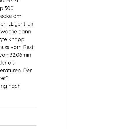
oreiz zu 
pp 300 
trecke am 
n. „Eigentlich 
n Woche dann 
lgte knapp 
chuss vom Rest 
 von 32:06min 
er als 
raturen. Der 
et“.
dung nach 