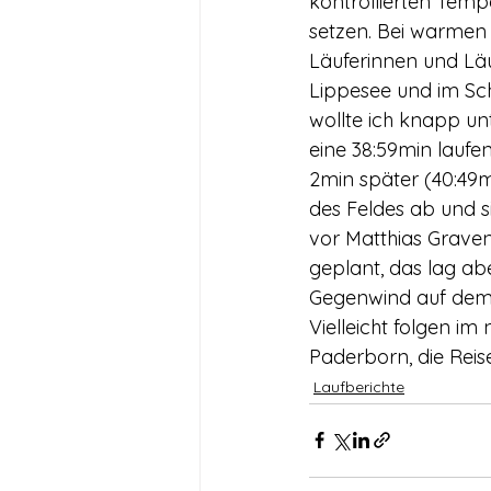
kontrollierten Tem
setzen. Bei warmen 
Läuferinnen und Läu
Lippesee und im Sch
wollte ich knapp u
eine 38:59min laufen
2min später (40:49m
des Feldes ab und s
vor Matthias Graven
geplant, das lag a
Gegenwind auf dem 
Vielleicht folgen i
Paderborn, die Reise
Laufberichte