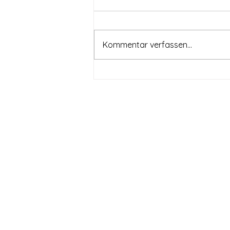
Kommentar verfassen...
Sport- und Kulturevent mit
Michael Reuter im Bergpark
Kassel