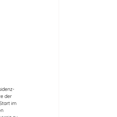
sidenz-
e der 
Start im 
en 