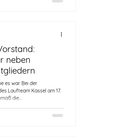
t
orstand:
er neben
tgliedern
wie es war. Bei der
es Laufteam Kassel am 17.
mäß die...