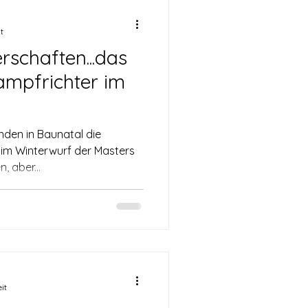
t
rschaften...das
ampfrichter im
nden in Baunatal die
im Winterwurf der Masters
, aber...
it