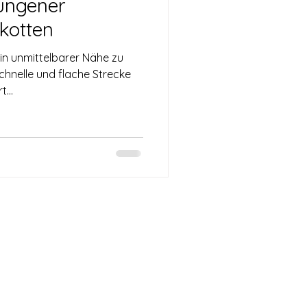
lungener
zkotten
 in unmittelbarer Nähe zu
chnelle und flache Strecke
...