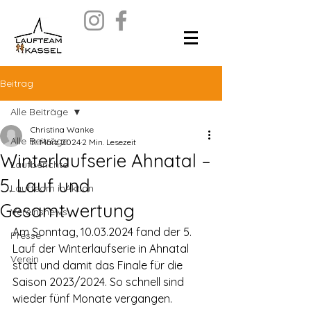
Beitrag
Alle Beiträge
Christina Wanke
Alle Beiträge
11. März 2024
2 Min. Lesezeit
Winterlaufserie Ahnatal –
Laufberichte
5. Lauf und
Laufteam inAktion
Gesamtwertung
Vereinsnews
Am Sonntag, 10.03.2024 fand der 5. 
Presse
Lauf der Winterlaufserie in Ahnatal 
Verein
statt und damit das Finale für die 
Saison 2023/2024. So schnell sind 
wieder fünf Monate vergangen.