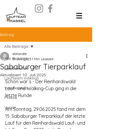
Beitrag
Alle Beiträge
ebhardte
Alle Beiträge
9. Juli 2025
1 Min. Lesezeit
Sababurger Tierparklauf
Laufberichte
Aktualisiert:
10. Juli 2025
Laufteam inAktion
Schön war´s - Der Reinhardswald 
Vereinsnews
Lauf- und Walking-Cup ging in die 
letzte Runde
Presse
Verein
Am Sonntag, 29.06.2025 fand mit dem 
15. Sababurger Tierparklauf der letzte 
Lauf für den Reinhardswald Lauf- und 