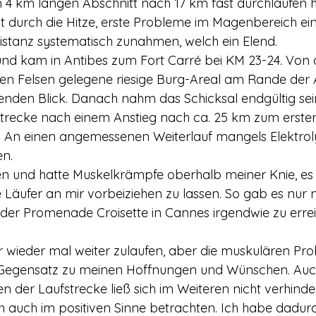
4 km langen Abschnitt nach 17 km fast durchlaufen ha
gt durch die Hitze, erste Probleme im Magenbereich ein
stanz systematisch zunahmen, welch ein Elend.
 und kam in Antibes zum Fort Carré bei KM 23-24. Von
n Felsen gelegene riesige Burg-Areal am Rande der A
enden Blick. Danach nahm das Schicksal endgültig se
strecke nach einem Anstieg nach ca. 25 km zum erste
en. An einen angemessenen Weiterlauf mangels Elektrol
en.
en und hatte Muskelkrämpfe oberhalb meiner Knie, es
e Läufer an mir vorbeiziehen zu lassen. So gab es nur 
f der Promenade Croisette in Cannes irgendwie zu erre
 wieder mal weiter zulaufen, aber die muskulären Pr
Gegensatz zu meinen Hoffnungen und Wünschen. Auc
n der Laufstrecke ließ sich im Weiteren nicht verhinde
ch auch im positiven Sinne betrachten. Ich habe dadurc