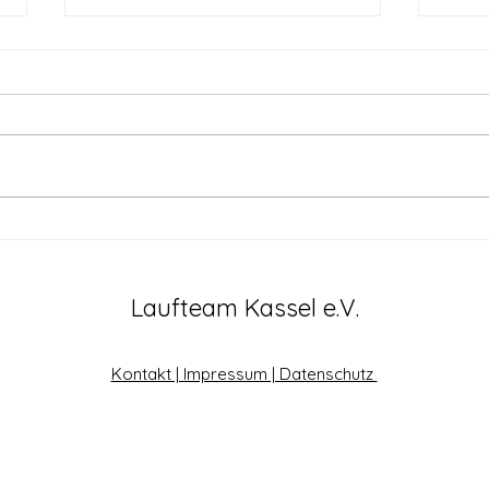
Urlaubzeit ist Volkslaufzeit
Erst
für Patricia Maar....Main-
Bahn
CityRun in Unterfranken
Laufteam Kassel e.V.
Kontakt | Impressum | Datenschutz