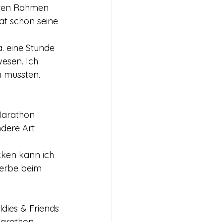
ften Rahmen 
t schon seine 
. eine Stunde 
esen. Ich 
 mussten. 
 Marathon 
dere Art 
cken kann ich 
erbe beim 
dies & Friends 
Marathon. 