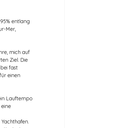
 
 95% entlang 
r-Mer, 
hre, mich auf 
n Ziel. Die 
ei fast 
ür einen 
mein Lauftempo 
eine 
Yachthafen. 