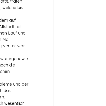
tte, traten 
, welche bis 
 dem auf 
ltstadt hat 
inen Lauf und 
n Mal 
ytverlust war 
 war irgendwie 
noch die 
ichen.
obleme und der 
h das 
rn.
h wesentlich 