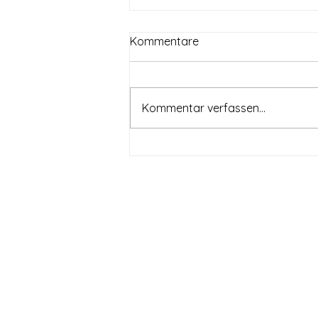
Kommentare
Kommentar verfassen...
Sport- und Kulturevent mit
Michael Reuter im Bergpark
Kassel