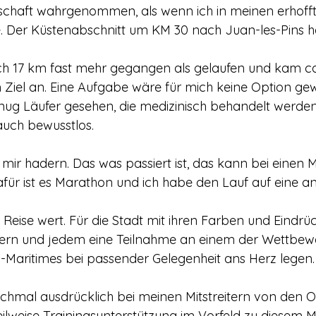
chaft wahrgenommen, als wenn ich in meinen erhof
. Der Küstenabschnitt um KM 30 nach Juan-les-Pins ha
lich 17 km fast mehr gegangen als gelaufen und kam ca
m Ziel an. Eine Aufgabe wäre für mich keine Option gew
ug Läufer gesehen, die medizinisch behandelt werden
auch bewusstlos.
t mir hadern. Das was passiert ist, das kann bei einen
für ist es Marathon und ich habe den Lauf auf eine an
 Reise wert. Für die Stadt mit ihren Farben und Eindrü
ern und jedem eine Teilnahme an einem der Wettbew
-Maritimes bei passender Gelegenheit ans Herz legen.
hmal ausdrücklich bei meinen Mitstreitern von den Ol
eilweise Trainingsunterstützung im Vorfeld zu diesem 