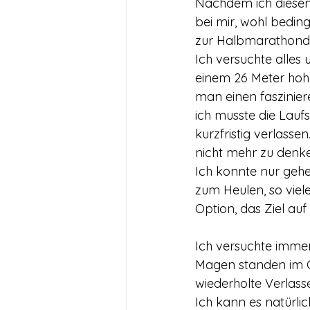
Nachdem ich diesen 
bei mir, wohl bedin
zur Halbmarathondi
Ich versuchte alles
einem 26 Meter hohe
man einen faszinier
ich musste die Lauf
kurzfristig verlass
nicht mehr zu denk
Ich konnte nur geh
zum Heulen, so viel
Option, das Ziel au
Ich versuchte immer
Magen standen im 
wiederholte Verlasse
Ich kann es natürli