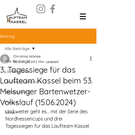
Beitrag
Alle Beiträge
Christina Wanke
Alle Beiträge
16. Juni 2024
2 Min. Lesezeit
3. Tagessiege für das
Laufberichte
Laufteam Kassel beim 53.
Laufteam inAktion
Melsunger Bartenwetzer-
Vereinsnews
Volkslauf (15.06.2024)
Presse
Und weiter geht es… mit der Serie des 
Verein
Nordhessencups und drei 
Tagessiegen für das Laufteam Kassel.