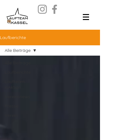
Laufberichte
Alle Beiträge
Alle Beiträge
Laufberichte
Laufteam
inAktion
Vereinsnews
Presse
Verein