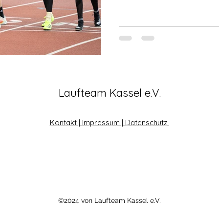
Uhr los mit insgesamt 9 Läu
drei für die 10-12jährigen),
3000m-Läufen, wobei die sc
Schluss stattfanden. Die Ein
nach Leistungsniveau,
Laufteam Kassel e.V.
Kontakt | Impressum | Datenschutz
©2024 von Laufteam Kassel e.V.